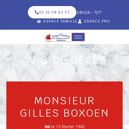
24h/24 – 7j/7
03 22 28 62 57
ESPACE FAMILLE
ESPACE PRO
AVIS DE DÉCÈS
MONSIEUR
GILLES BOXOEN
Né
le 13 février 1945