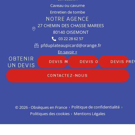
Caveau ou cavurne
Entretien de tombe
NOTRE AGENCE
27 CHEMIN DES CHASSE MAREES
80140 OISEMONT
03 22 28 62 57
pfduplateaupicard@orange.fr
En savoir +
OBTENIR
DEVIS MARBRERIE
DEVIS OBSÈQUES
DEVIS PR
UN DEVIS
CONTACTEZ-NOUS
© 2026 - Obsèques en France
Politique de confidentialité
Politiques des cookies
Mentions Légales